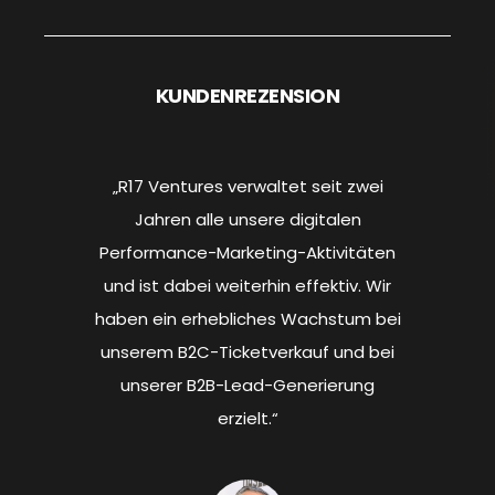
KUNDENREZENSION
t zwei
„R17 Ventures verwaltet seit zwei
„R17 
len
Jahren alle unsere digitalen
Ja
vitäten
Performance-Marketing-Aktivitäten
Perfor
iv. Wir
und ist dabei weiterhin effektiv. Wir
und is
tum bei
haben ein erhebliches Wachstum bei
haben 
und bei
unserem B2C-Ticketverkauf und bei
unsere
rung
unserer B2B-Lead-Generierung
uns
erzielt.“